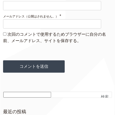
*
メールアドレス（公開はされません。）
次回のコメントで使用するためブラウザーに自分の名
前、メールアドレス、サイトを保存する。
検索
最近の投稿