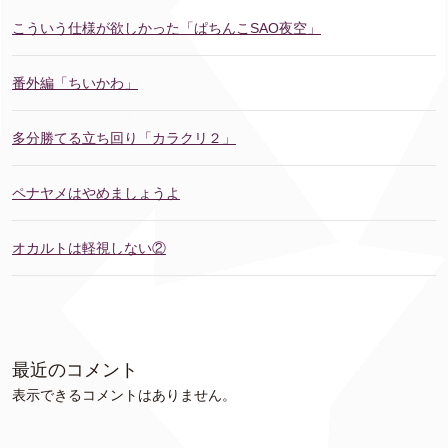
こういう仕様が欲しかった「ぱちんこSAO夜空」
番外編「ちいかわ」
多分勝てる立ち回り「カラクリ２」
ペナヤメはやめましょうよ
オカルトは軽視しない②
最近のコメント
表示できるコメントはありません。