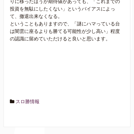
りに移ったほうが期待値があっても、「これまでの
投資を無駄にしたくない」というバイアスによっ
て、撤退出来なくなる。
ということもありますので、「謎にハマっている台
は闇雲に座るよりも勝てる可能性が少し高い」程度
の認識に留めていただけると良いと思います。
スロ勝情報