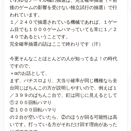
いわゆるノーマル機の抽選は、完全確率抽選（＝前
後のゲームの影響を受けない独立試行の抽選）で行
われています。
１／２４０で抽選されている機械であれば、１ゲー
ム目でも１０００ゲームハマっていても常に１／２
４０であるということです。
完全確率抽選の話はここで終わりです（汗）
今更そんなことほとんどの人が知ってるよ！の時代
ですので、
＋αのお話として、
まず、パチスロより、大当り確率が同じ機種なら全
台同じぱちんこの方が説明しやすいので、例えば１
／３９９のぱちんこ台で、釘は同じに見えるとして
①２００回転ハマり
②１０００回転ハマり
の２台が空いていたら、②のほうが回る可能性は高
いです。打っている方がそれだけ回す理由があった