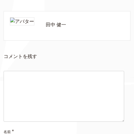
田中 健一
コメントを残す
*
名前