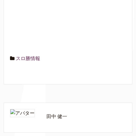
スロ勝情報
田中 健一